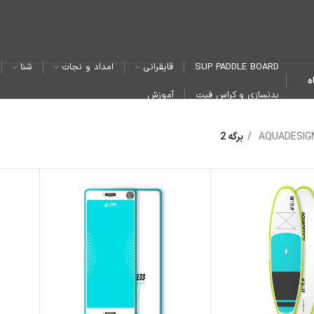
SUP PADDLE BOARD
قایقرانی
امداد و نجات
شنا
ه
بدنسازی و کراس فیت
آموزش
AQUADESIG
برگه 2