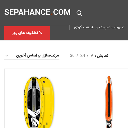
SEPAHAN
CE
.
COM
تجهیزات کمپینگ و طبیعت گردی
% تخفیف های روز
نمایش
9
24
36