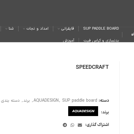
SUP PADDLE BOARD
قایقرانی
امداد و نجات
شنا
ه
بدنسازی و کراس فیت
آموزش
SPEEDCRAFT
دسته:
SUP paddle board
,
AQUADESIGN
,
برند
,
دسته بندی 
برند:
اشتراک گذاری: