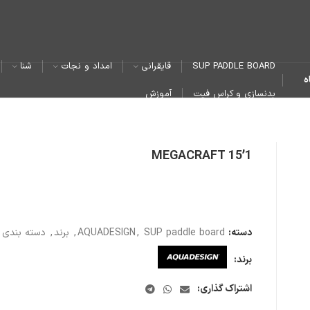
SUP PADDLE BOARD
قایقرانی
امداد و نجات
شنا
ه
بدنسازی و کراس فیت
آموزش
MEGACRAFT 15’1
دسته:
SUP paddle board
,
AQUADESIGN
,
برند
,
دسته بندی 
برند:
اشتراک گذاری: