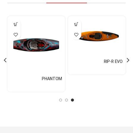
RIP-R EVO
M
PHANTOM
F