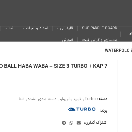
SUP PADDLE BOARD
قایقرانی
امداد و نجات
شنا
ه
بدنسازی و کراس فیت
آموزش
WATERPOLO B
 BALL HABA WABA – SIZE 3 TURBO + KAP 7
دسته:
Turbo
,
توپ واترپولو
,
دسته بندی نشده
,
شنا
برند:
اشتراک گذاری: