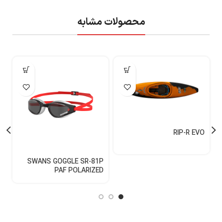
محصولات مشابه
RIP-R EVO
H
SWANS GOGGLE SR-81P
C
PAF POLARIZED