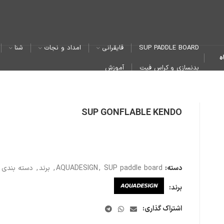
SUP PADDLE BOARD
قایقرانی
امداد و نجات
شنا
ه
بدنسازی و کراس فیت
آموزش
SUP GONFLABLE KENDO
دسته:
SUP paddle board
,
AQUADESIGN
,
برند
,
دسته بندی 
برند:
اشتراک گذاری: