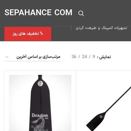
SEPAHAN
CE
.
COM
تجهیزات کمپینگ و طبیعت گردی
% تخفیف های روز
نمایش
9
24
36