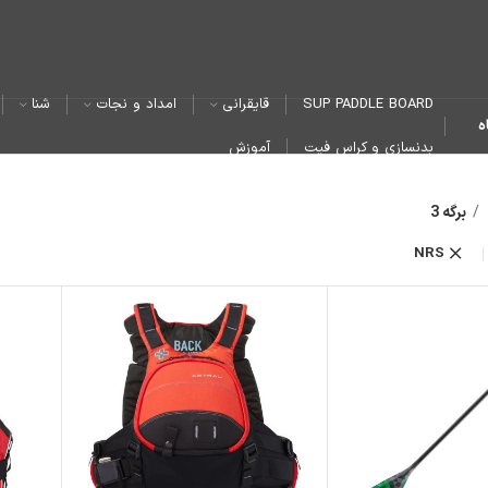
SUP PADDLE BOARD
قایقرانی
امداد و نجات
شنا
ه
بدنسازی و کراس فیت
آموزش
برگه 3
NRS