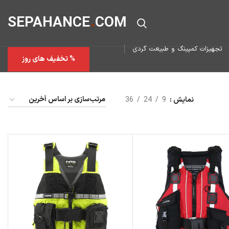
SEPAHAN
CE
.
COM
تجهیزات کمپینگ و طبیعت گردی
% تخفیف های روز
نمایش
9
24
36