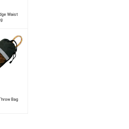
dge Waist
ag
Throw Bag