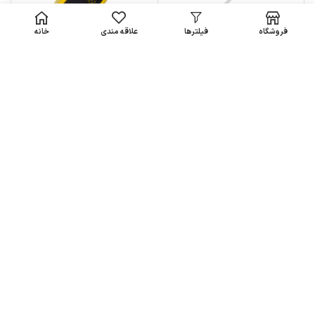
فروشگاه
فیلترها
علاقه مندی
خانه
NRS Wedge Rescue Throw Bag
NRS PT Guide Paddle
NRS Guardian Wedge Waist
NRS Pro Guardian Wedge Waist
Throw Bag
Throw Bag