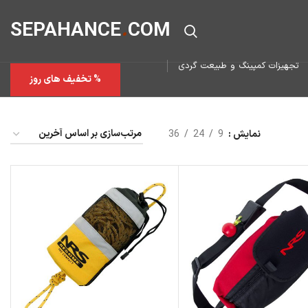
SEPAHAN
CE
.
COM
تجهیزات کمپینگ و طبیعت گردی
% تخفیف های روز
نمایش
9
24
36