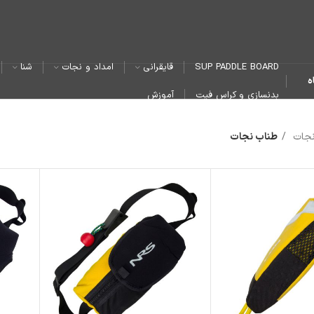
SUP PADDLE BOARD
قایقرانی
امداد و نجات
شنا
ه
بدنسازی و کراس فیت
آموزش
 نجات
طناب نجات